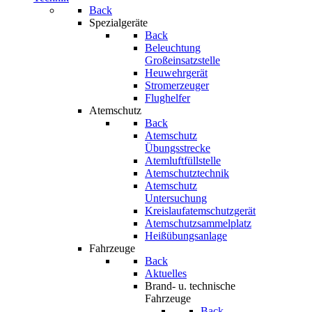
Back
Spezialgeräte
Back
Beleuchtung
Großeinsatzstelle
Heuwehrgerät
Stromerzeuger
Flughelfer
Atemschutz
Back
Atemschutz
Übungsstrecke
Atemluftfüllstelle
Atemschutztechnik
Atemschutz
Untersuchung
Kreislaufatemschutzgerät
Atemschutzsammelplatz
Heißübungsanlage
Fahrzeuge
Back
Aktuelles
Brand- u. technische
Fahrzeuge
Back