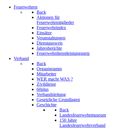
Feuerwehren
Back
Aktionen für
Feuerwehrmitglieder
Feuerwehrindex
Einsätze
Veranstaltungen
Dienstausweis
Jahresberichte
Feuerwehrdienstleistungsnetz
Verband
Back
Organigramm
Mitarbeiter
WER macht WAS ?
Zivildienst
60plus
Verbandsleitung
Gesetzliche Grundlagen
Geschichte
Back
Landesfeuerwehrmuseum
150 Jahre
Landesfeuerwehrverband