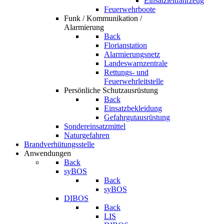
Einsatzleitfahrzeug
Feuerwehrboote
Funk / Kommunikation /
Alarmierung
Back
Florianstation
Alarmierungsnetz
Landeswarnzentrale
Rettungs- und
Feuerwehrleitstelle
Persönliche Schutzausrüstung
Back
Einsatzbekleidung
Gefahrgutausrüstung
Sondereinsatzmittel
Naturgefahren
Brandverhütungsstelle
Anwendungen
Back
syBOS
Back
syBOS
DIBOS
Back
LIS