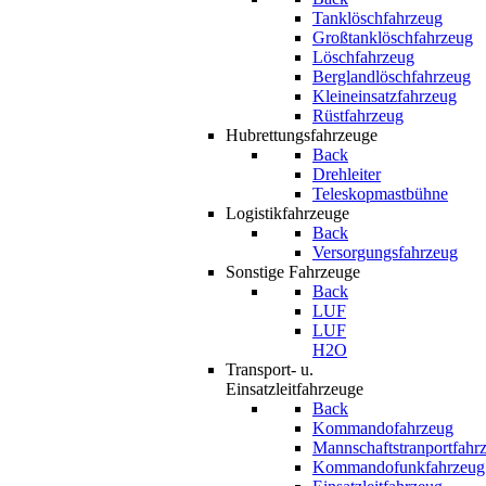
Tanklöschfahrzeug
Großtanklöschfahrzeug
Löschfahrzeug
Berglandlöschfahrzeug
Kleineinsatzfahrzeug
Rüstfahrzeug
Hubrettungsfahrzeuge
Back
Drehleiter
Teleskopmastbühne
Logistikfahrzeuge
Back
Versorgungsfahrzeug
Sonstige Fahrzeuge
Back
LUF
LUF
H2O
Transport- u.
Einsatzleitfahrzeuge
Back
Kommandofahrzeug
Mannschaftstranportfahr
Kommandofunkfahrzeug