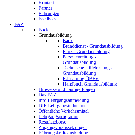
Kontakt
Partner
Führungen
Feedback
FAZ
Back
Grundausbildung
Back
Branddienst - Grundausbildung
Funk - Grundausbildung
Personenrettung -
Grundausbildung
Technische Hilfeleistung -
Grundausbildung
E-Learning ÖBFV
Handbuch Grundausbildung
Hinweise und häufige Fragen
Das FAZ
Info Lehrgangsanmeldung
DIE Lehrgangsteilnehmer
Öffentliche Verkehrsmittel
Lehrgangsprogramm
Restplatzbörse
Zugangsvoraussetzungen
Führungskräfteausbildung