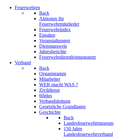
Feuerwehren
Back
Aktionen für
Feuerwehrmitglieder
Feuerwehrindex
Einsätze
Veranstaltungen
Dienstausweis
Jahresberichte
Feuerwehrdienstleistungsnetz
Verband
Back
Organigramm
Mitarbeiter
WER macht WAS ?
Zivildienst
60plus
Verbandsleitung
Gesetzliche Grundlagen
Geschichte
Back
Landesfeuerwehrmuseum
150 Jahre
Landesfeuerwehrverband