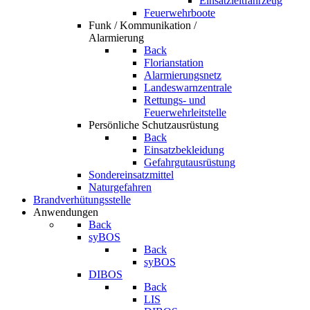
Einsatzleitfahrzeug
Feuerwehrboote
Funk / Kommunikation /
Alarmierung
Back
Florianstation
Alarmierungsnetz
Landeswarnzentrale
Rettungs- und
Feuerwehrleitstelle
Persönliche Schutzausrüstung
Back
Einsatzbekleidung
Gefahrgutausrüstung
Sondereinsatzmittel
Naturgefahren
Brandverhütungsstelle
Anwendungen
Back
syBOS
Back
syBOS
DIBOS
Back
LIS