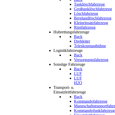
Tanklöschfahrzeug
Großtanklöschfahrzeug
Löschfahrzeug
Berglandlöschfahrzeug
Kleineinsatzfahrzeug
Rüstfahrzeug
Hubrettungsfahrzeuge
Back
Drehleiter
Teleskopmastbühne
Logistikfahrzeuge
Back
Versorgungsfahrzeug
Sonstige Fahrzeuge
Back
LUF
LUF
H2O
Transport- u.
Einsatzleitfahrzeuge
Back
Kommandofahrzeug
Mannschaftstranportfahr
Kommandofunkfahrzeug