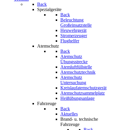
Back
Spezialgeräte
Back
Beleuchtung
Großeinsatzstelle
Heuwehrgerät
Stromerzeuger
Flughelfer
Atemschutz
Back
Atemschutz
Übungsstrecke
Atemluftfüllstelle
Atemschutztechnik
Atemschutz
Untersuchung
Kreislaufatemschutzgerät
Atemschutzsammelplatz
Heißübungsanlage
Fahrzeuge
Back
Aktuelles
Brand- u. technische
Fahrzeuge
Back