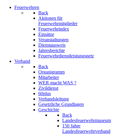
Feuerwehren
Back
Aktionen für
Feuerwehrmitglieder
Feuerwehrindex
Einsätze
Veranstaltungen
Dienstausweis
Jahresberichte
Feuerwehrdienstleistungsnetz
Verband
Back
Organigramm
Mitarbeiter
WER macht WAS ?
Zivildienst
60plus
Verbandsleitung
Gesetzliche Grundlagen
Geschichte
Back
Landesfeuerwehrmuseum
150 Jahre
Landesfeuerwehrverband