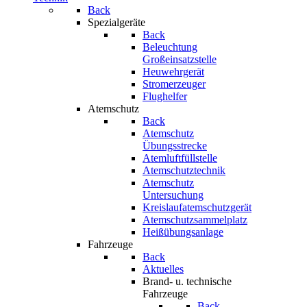
Back
Spezialgeräte
Back
Beleuchtung
Großeinsatzstelle
Heuwehrgerät
Stromerzeuger
Flughelfer
Atemschutz
Back
Atemschutz
Übungsstrecke
Atemluftfüllstelle
Atemschutztechnik
Atemschutz
Untersuchung
Kreislaufatemschutzgerät
Atemschutzsammelplatz
Heißübungsanlage
Fahrzeuge
Back
Aktuelles
Brand- u. technische
Fahrzeuge
Back