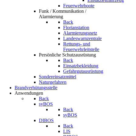
Einsatzleitfahrzeug
Feuerwehrboote
Funk / Kommunikation /
Alarmierung
Back
Florianstation
Alarmierungsnetz
Landeswarnzentrale
Rettungs- und
Feuerwehrleitstelle
Persönliche Schutzausrüstung
Back
Einsatzbekleidung
Gefahrgutausrüstung
Sondereinsatzmittel
Naturgefahren
Brandverhütungsstelle
Anwendungen
Back
syBOS
Back
syBOS
DIBOS
Back
LIS