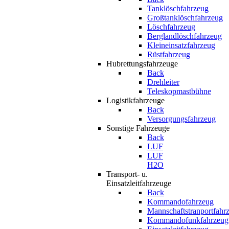
Tanklöschfahrzeug
Großtanklöschfahrzeug
Löschfahrzeug
Berglandlöschfahrzeug
Kleineinsatzfahrzeug
Rüstfahrzeug
Hubrettungsfahrzeuge
Back
Drehleiter
Teleskopmastbühne
Logistikfahrzeuge
Back
Versorgungsfahrzeug
Sonstige Fahrzeuge
Back
LUF
LUF
H2O
Transport- u.
Einsatzleitfahrzeuge
Back
Kommandofahrzeug
Mannschaftstranportfahr
Kommandofunkfahrzeug