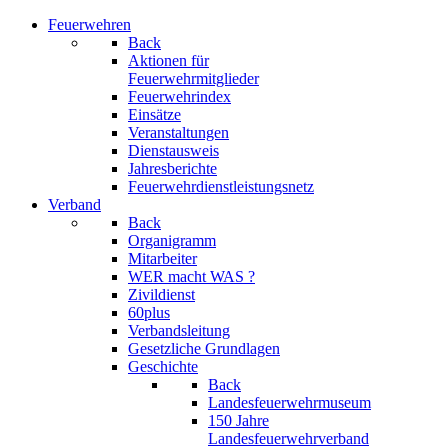
Feuerwehren
Back
Aktionen für
Feuerwehrmitglieder
Feuerwehrindex
Einsätze
Veranstaltungen
Dienstausweis
Jahresberichte
Feuerwehrdienstleistungsnetz
Verband
Back
Organigramm
Mitarbeiter
WER macht WAS ?
Zivildienst
60plus
Verbandsleitung
Gesetzliche Grundlagen
Geschichte
Back
Landesfeuerwehrmuseum
150 Jahre
Landesfeuerwehrverband