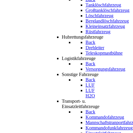
Tanklöschfahrzeug
Großtanklöschfahrzeug
Löschfahrzeug
Berglandlöschfahrzeug
Kleineinsatzfahrzeug
Rüstfahrzeug
Hubrettungsfahrzeuge
Back
Drehleiter
Teleskopmastbühne
Logistikfahrzeuge
Back
Versorgungsfahrzeug
Sonstige Fahrzeuge
Back
LUF
LUF
H2O
Transport- u.
Einsatzleitfahrzeuge
Back
Kommandofahrzeug
Mannschaftstranportfahr
Kommandofunkfahrzeug