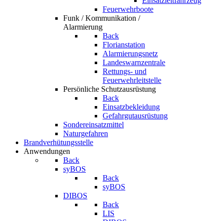
Einsatzleitfahrzeug
Feuerwehrboote
Funk / Kommunikation /
Alarmierung
Back
Florianstation
Alarmierungsnetz
Landeswarnzentrale
Rettungs- und
Feuerwehrleitstelle
Persönliche Schutzausrüstung
Back
Einsatzbekleidung
Gefahrgutausrüstung
Sondereinsatzmittel
Naturgefahren
Brandverhütungsstelle
Anwendungen
Back
syBOS
Back
syBOS
DIBOS
Back
LIS