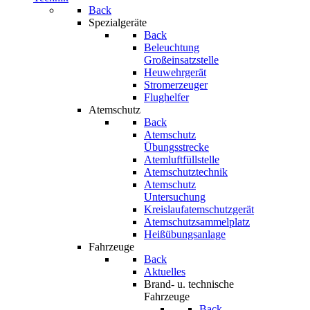
Back
Spezialgeräte
Back
Beleuchtung
Großeinsatzstelle
Heuwehrgerät
Stromerzeuger
Flughelfer
Atemschutz
Back
Atemschutz
Übungsstrecke
Atemluftfüllstelle
Atemschutztechnik
Atemschutz
Untersuchung
Kreislaufatemschutzgerät
Atemschutzsammelplatz
Heißübungsanlage
Fahrzeuge
Back
Aktuelles
Brand- u. technische
Fahrzeuge
Back