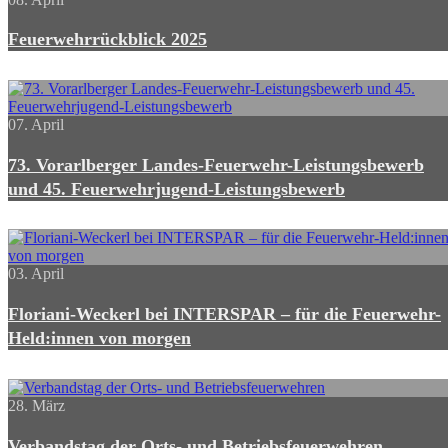
Feuerwehrrückblick 2025
07. April
73. Vorarlberger Landes-Feuerwehr-Leistungsbewerb
und 45. Feuerwehrjugend-Leistungsbewerb
03. April
Floriani-Weckerl bei INTERSPAR – für die Feuerwehr-
Held:innen von morgen
28. März
Verbandstag der Orts- und Betriebsfeuerwehren