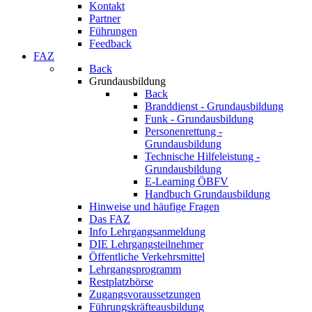
Kontakt
Partner
Führungen
Feedback
FAZ
Back
Grundausbildung
Back
Branddienst - Grundausbildung
Funk - Grundausbildung
Personenrettung -
Grundausbildung
Technische Hilfeleistung -
Grundausbildung
E-Learning ÖBFV
Handbuch Grundausbildung
Hinweise und häufige Fragen
Das FAZ
Info Lehrgangsanmeldung
DIE Lehrgangsteilnehmer
Öffentliche Verkehrsmittel
Lehrgangsprogramm
Restplatzbörse
Zugangsvoraussetzungen
Führungskräfteausbildung