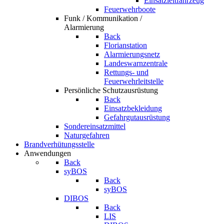
Einsatzleitfahrzeug
Feuerwehrboote
Funk / Kommunikation /
Alarmierung
Back
Florianstation
Alarmierungsnetz
Landeswarnzentrale
Rettungs- und
Feuerwehrleitstelle
Persönliche Schutzausrüstung
Back
Einsatzbekleidung
Gefahrgutausrüstung
Sondereinsatzmittel
Naturgefahren
Brandverhütungsstelle
Anwendungen
Back
syBOS
Back
syBOS
DIBOS
Back
LIS