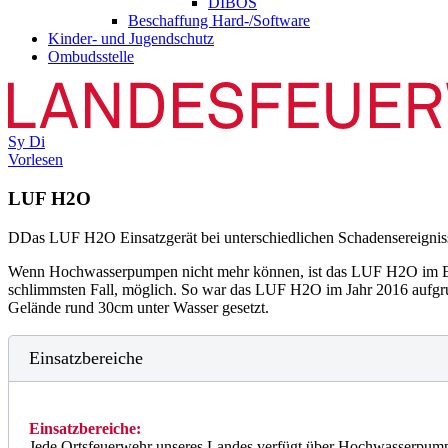
DIBOS
Beschaffung Hard-/Software
Kinder- und Jugendschutz
Ombudsstelle
Sy
Di
Vorlesen
LUF H2O
D
Das LUF H2O Einsatzgerät bei unterschiedlichen Schadensereignis
Wenn Hochwasserpumpen nicht mehr können, ist das LUF H2O im Eins
schlimmsten Fall, möglich. So war das LUF H2O im Jahr 2016 aufgru
Gelände rund 30cm unter Wasser gesetzt.
Einsatzbereiche
Einsatzbereiche:
Jede Ortsfeuerwehr unseres Landes verfügt über Hochwasserpump