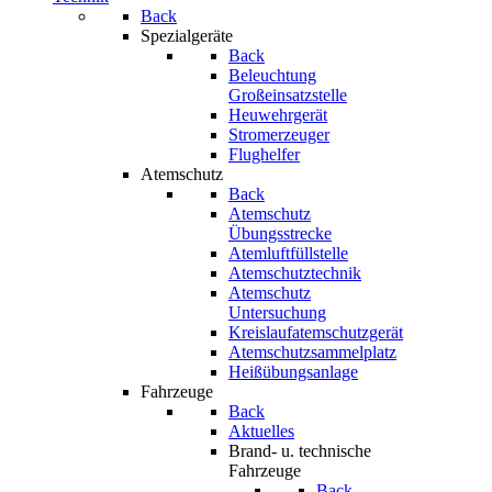
Back
Spezialgeräte
Back
Beleuchtung
Großeinsatzstelle
Heuwehrgerät
Stromerzeuger
Flughelfer
Atemschutz
Back
Atemschutz
Übungsstrecke
Atemluftfüllstelle
Atemschutztechnik
Atemschutz
Untersuchung
Kreislaufatemschutzgerät
Atemschutzsammelplatz
Heißübungsanlage
Fahrzeuge
Back
Aktuelles
Brand- u. technische
Fahrzeuge
Back