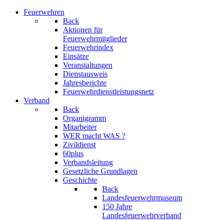
Feuerwehren
Back
Aktionen für
Feuerwehrmitglieder
Feuerwehrindex
Einsätze
Veranstaltungen
Dienstausweis
Jahresberichte
Feuerwehrdienstleistungsnetz
Verband
Back
Organigramm
Mitarbeiter
WER macht WAS ?
Zivildienst
60plus
Verbandsleitung
Gesetzliche Grundlagen
Geschichte
Back
Landesfeuerwehrmuseum
150 Jahre
Landesfeuerwehrverband