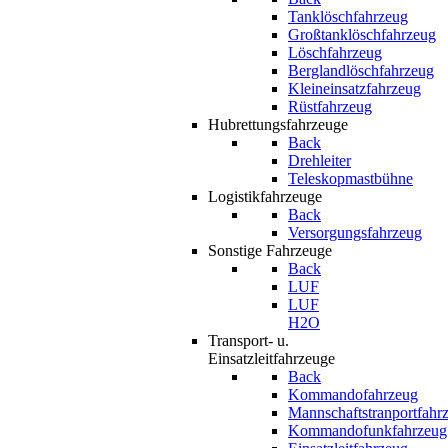
Tanklöschfahrzeug
Großtanklöschfahrzeug
Löschfahrzeug
Berglandlöschfahrzeug
Kleineinsatzfahrzeug
Rüstfahrzeug
Hubrettungsfahrzeuge
Back
Drehleiter
Teleskopmastbühne
Logistikfahrzeuge
Back
Versorgungsfahrzeug
Sonstige Fahrzeuge
Back
LUF
LUF
H2O
Transport- u.
Einsatzleitfahrzeuge
Back
Kommandofahrzeug
Mannschaftstranportfahr
Kommandofunkfahrzeug