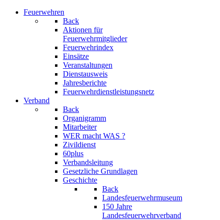
Feuerwehren
Back
Aktionen für
Feuerwehrmitglieder
Feuerwehrindex
Einsätze
Veranstaltungen
Dienstausweis
Jahresberichte
Feuerwehrdienstleistungsnetz
Verband
Back
Organigramm
Mitarbeiter
WER macht WAS ?
Zivildienst
60plus
Verbandsleitung
Gesetzliche Grundlagen
Geschichte
Back
Landesfeuerwehrmuseum
150 Jahre
Landesfeuerwehrverband