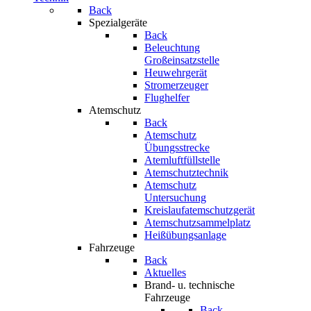
Back
Spezialgeräte
Back
Beleuchtung
Großeinsatzstelle
Heuwehrgerät
Stromerzeuger
Flughelfer
Atemschutz
Back
Atemschutz
Übungsstrecke
Atemluftfüllstelle
Atemschutztechnik
Atemschutz
Untersuchung
Kreislaufatemschutzgerät
Atemschutzsammelplatz
Heißübungsanlage
Fahrzeuge
Back
Aktuelles
Brand- u. technische
Fahrzeuge
Back