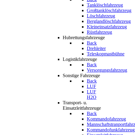
Tanklöschfahrzeug
Großtanklöschfahrzeug
Löschfahrzeug
Berglandlöschfahrzeug
Kleineinsatzfahrzeug
Rüstfahrzeug
Hubrettungsfahrzeuge
Back
Drehleiter
Teleskopmastbühne
Logistikfahrzeuge
Back
Versorgungsfahrzeug
Sonstige Fahrzeuge
Back
LUF
LUF
H2O
Transport- u.
Einsatzleitfahrzeuge
Back
Kommandofahrzeug
Mannschaftstranportfahr
Kommandofunkfahrzeug