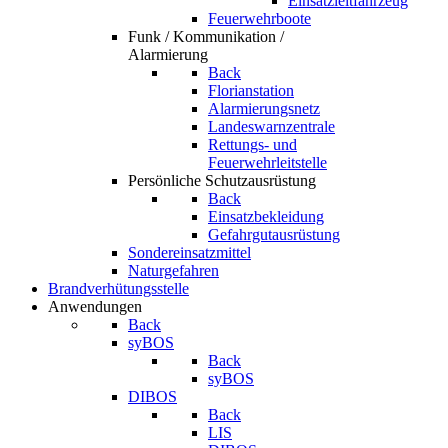
Einsatzleitfahrzeug
Feuerwehrboote
Funk / Kommunikation /
Alarmierung
Back
Florianstation
Alarmierungsnetz
Landeswarnzentrale
Rettungs- und
Feuerwehrleitstelle
Persönliche Schutzausrüstung
Back
Einsatzbekleidung
Gefahrgutausrüstung
Sondereinsatzmittel
Naturgefahren
Brandverhütungsstelle
Anwendungen
Back
syBOS
Back
syBOS
DIBOS
Back
LIS