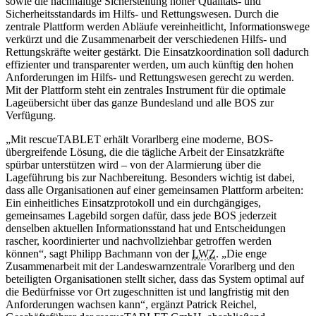
sowie die nachhaltige Sicherstellung hoher Qualitäts- und
Sicherheitsstandards im Hilfs- und Rettungswesen. Durch die
zentrale Plattform werden Abläufe vereinheitlicht, Informationswege
verkürzt und die Zusammenarbeit der verschiedenen Hilfs- und
Rettungskräfte weiter gestärkt. Die Einsatzkoordination soll dadurch
effizienter und transparenter werden, um auch künftig den hohen
Anforderungen im Hilfs- und Rettungswesen gerecht zu werden.
Mit der Plattform steht ein zentrales Instrument für die optimale
Lageübersicht über das ganze Bundesland und alle BOS zur
Verfügung.
„Mit rescueTABLET erhält Vorarlberg eine moderne, BOS-
übergreifende Lösung, die die tägliche Arbeit der Einsatzkräfte
spürbar unterstützen wird – von der Alarmierung über die
Lageführung bis zur Nachbereitung. Besonders wichtig ist dabei,
dass alle Organisationen auf einer gemeinsamen Plattform arbeiten:
Ein einheitliches Einsatzprotokoll und ein durchgängiges,
gemeinsames Lagebild sorgen dafür, dass jede BOS jederzeit
denselben aktuellen Informationsstand hat und Entscheidungen
rascher, koordinierter und nachvollziehbar getroffen werden
können“, sagt Philipp Bachmann von der
LWZ
. „Die enge
Zusammenarbeit mit der Landeswarnzentrale Vorarlberg und den
beteiligten Organisationen stellt sicher, dass das System optimal auf
die Bedürfnisse vor Ort zugeschnitten ist und langfristig mit den
Anforderungen wachsen kann“, ergänzt Patrick Reichel,