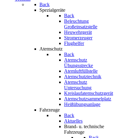
Back
Spezialgeräte
Back
Beleuchtung
Großeinsatzstelle
Heuwehrgerät
Stromerzeuger
Flughelfer
Atemschutz
Back
Atemschutz
Übungsstrecke
Atemluftfüllstelle
Atemschutztechnik
Atemschutz
Untersuchung
Kreislaufatemschutzgerät
Atemschutzsammelplatz
Heißübungsanlage
Fahrzeuge
Back
Aktuelles
Brand- u. technische
Fahrzeuge
Back