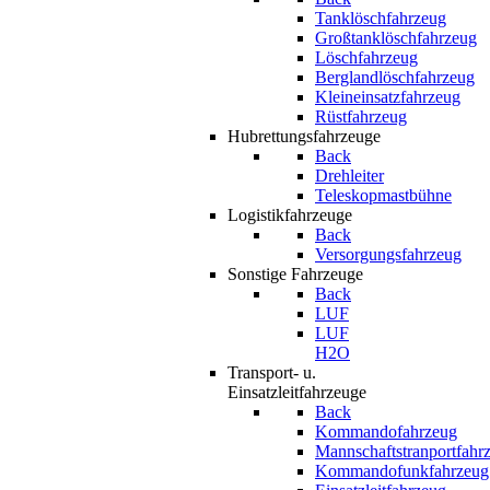
Tanklöschfahrzeug
Großtanklöschfahrzeug
Löschfahrzeug
Berglandlöschfahrzeug
Kleineinsatzfahrzeug
Rüstfahrzeug
Hubrettungsfahrzeuge
Back
Drehleiter
Teleskopmastbühne
Logistikfahrzeuge
Back
Versorgungsfahrzeug
Sonstige Fahrzeuge
Back
LUF
LUF
H2O
Transport- u.
Einsatzleitfahrzeuge
Back
Kommandofahrzeug
Mannschaftstranportfahr
Kommandofunkfahrzeug