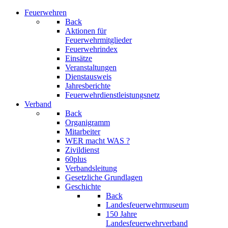
Feuerwehren
Back
Aktionen für
Feuerwehrmitglieder
Feuerwehrindex
Einsätze
Veranstaltungen
Dienstausweis
Jahresberichte
Feuerwehrdienstleistungsnetz
Verband
Back
Organigramm
Mitarbeiter
WER macht WAS ?
Zivildienst
60plus
Verbandsleitung
Gesetzliche Grundlagen
Geschichte
Back
Landesfeuerwehrmuseum
150 Jahre
Landesfeuerwehrverband