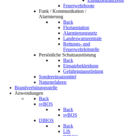
Einsatzleitfahrzeug
Feuerwehrboote
Funk / Kommunikation /
Alarmierung
Back
Florianstation
Alarmierungsnetz
Landeswarnzentrale
Rettungs- und
Feuerwehrleitstelle
Persönliche Schutzausrüstung
Back
Einsatzbekleidung
Gefahrgutausrüstung
Sondereinsatzmittel
Naturgefahren
Brandverhütungsstelle
Anwendungen
Back
syBOS
Back
syBOS
DIBOS
Back
LIS