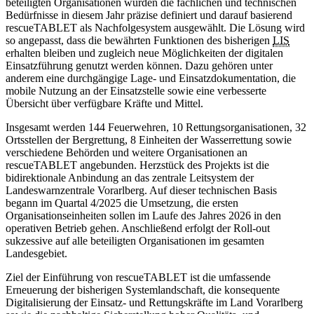
beteiligten Organisationen wurden die fachlichen und technischen
Bedürfnisse in diesem Jahr präzise definiert und darauf basierend
rescueTABLET als Nachfolgesystem ausgewählt. Die Lösung wird
so angepasst, dass die bewährten Funktionen des bisherigen
LIS
erhalten bleiben und zugleich neue Möglichkeiten der digitalen
Einsatzführung genutzt werden können. Dazu gehören unter
anderem eine durchgängige Lage- und Einsatzdokumentation, die
mobile Nutzung an der Einsatzstelle sowie eine verbesserte
Übersicht über verfügbare Kräfte und Mittel.
Insgesamt werden 144 Feuerwehren, 10 Rettungsorganisationen, 32
Ortsstellen der Bergrettung, 8 Einheiten der Wasserrettung sowie
verschiedene Behörden und weitere Organisationen an
rescueTABLET angebunden. Herzstück des Projekts ist die
bidirektionale Anbindung an das zentrale Leitsystem der
Landeswarnzentrale Vorarlberg. Auf dieser technischen Basis
begann im Quartal 4/2025 die Umsetzung, die ersten
Organisationseinheiten sollen im Laufe des Jahres 2026 in den
operativen Betrieb gehen. Anschließend erfolgt der Roll-out
sukzessive auf alle beteiligten Organisationen im gesamten
Landesgebiet.
Ziel der Einführung von rescueTABLET ist die umfassende
Erneuerung der bisherigen Systemlandschaft, die konsequente
Digitalisierung der Einsatz- und Rettungskräfte im Land Vorarlberg