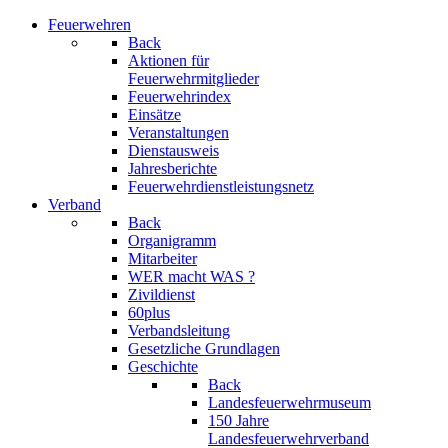
Feuerwehren
Back
Aktionen für
Feuerwehrmitglieder
Feuerwehrindex
Einsätze
Veranstaltungen
Dienstausweis
Jahresberichte
Feuerwehrdienstleistungsnetz
Verband
Back
Organigramm
Mitarbeiter
WER macht WAS ?
Zivildienst
60plus
Verbandsleitung
Gesetzliche Grundlagen
Geschichte
Back
Landesfeuerwehrmuseum
150 Jahre
Landesfeuerwehrverband