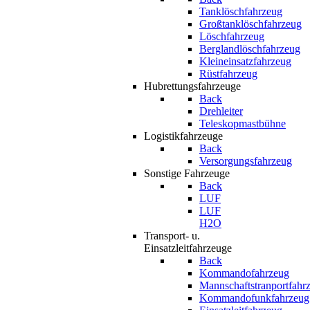
Tanklöschfahrzeug
Großtanklöschfahrzeug
Löschfahrzeug
Berglandlöschfahrzeug
Kleineinsatzfahrzeug
Rüstfahrzeug
Hubrettungsfahrzeuge
Back
Drehleiter
Teleskopmastbühne
Logistikfahrzeuge
Back
Versorgungsfahrzeug
Sonstige Fahrzeuge
Back
LUF
LUF
H2O
Transport- u.
Einsatzleitfahrzeuge
Back
Kommandofahrzeug
Mannschaftstranportfahr
Kommandofunkfahrzeug