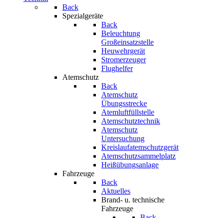
Back
Spezialgeräte
Back
Beleuchtung
Großeinsatzstelle
Heuwehrgerät
Stromerzeuger
Flughelfer
Atemschutz
Back
Atemschutz
Übungsstrecke
Atemluftfüllstelle
Atemschutztechnik
Atemschutz
Untersuchung
Kreislaufatemschutzgerät
Atemschutzsammelplatz
Heißübungsanlage
Fahrzeuge
Back
Aktuelles
Brand- u. technische
Fahrzeuge
Back