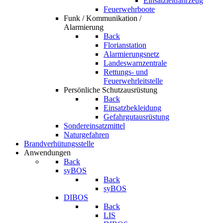
Einsatzleitfahrzeug
Feuerwehrboote
Funk / Kommunikation /
Alarmierung
Back
Florianstation
Alarmierungsnetz
Landeswarnzentrale
Rettungs- und
Feuerwehrleitstelle
Persönliche Schutzausrüstung
Back
Einsatzbekleidung
Gefahrgutausrüstung
Sondereinsatzmittel
Naturgefahren
Brandverhütungsstelle
Anwendungen
Back
syBOS
Back
syBOS
DIBOS
Back
LIS