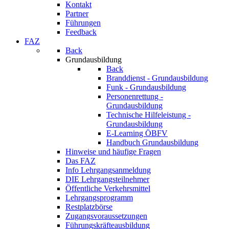
Kontakt
Partner
Führungen
Feedback
FAZ
Back
Grundausbildung
Back
Branddienst - Grundausbildung
Funk - Grundausbildung
Personenrettung -
Grundausbildung
Technische Hilfeleistung -
Grundausbildung
E-Learning ÖBFV
Handbuch Grundausbildung
Hinweise und häufige Fragen
Das FAZ
Info Lehrgangsanmeldung
DIE Lehrgangsteilnehmer
Öffentliche Verkehrsmittel
Lehrgangsprogramm
Restplatzbörse
Zugangsvoraussetzungen
Führungskräfteausbildung