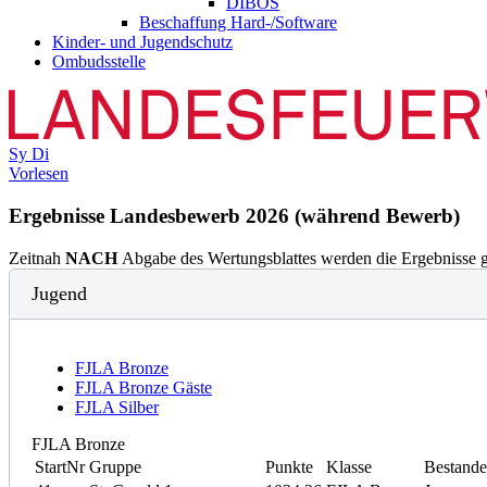
DIBOS
Beschaffung Hard-/Software
Kinder- und Jugendschutz
Ombudsstelle
Sy
Di
Vorlesen
Ergebnisse Landesbewerb 2026 (während Bewerb)
Zeitnah
NACH
Abgabe des Wertungsblattes werden die Ergebnisse g
Jugend
FJLA Bronze
FJLA Bronze Gäste
FJLA Silber
FJLA Bronze
StartNr
Gruppe
Punkte
Klasse
Bestand